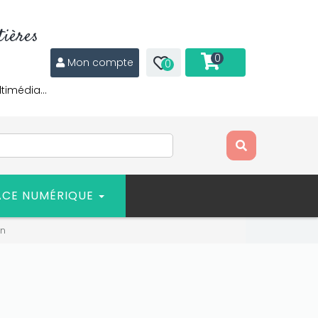
ières
0
Mon compte
0
ltimédia…
ACE NUMÉRIQUE
in