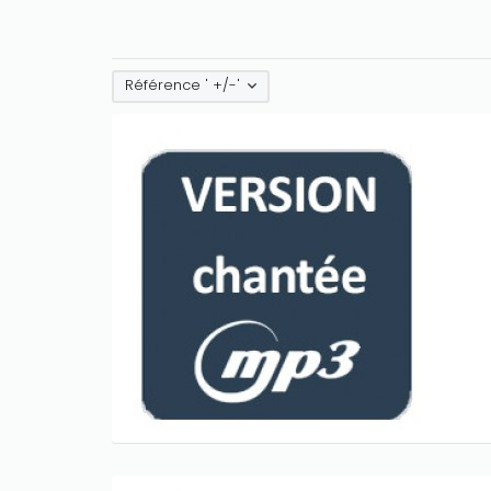
Référence ' +/-'