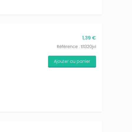
1,39 €
Référence : tl1320jvi
Ajouter au panier