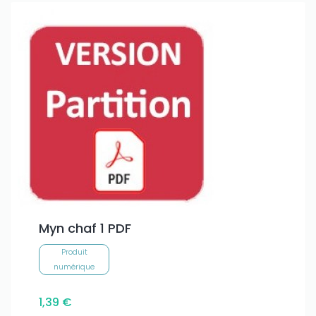
Only play at
Joo casino
if you really want to win a huge
amount on your credits!
Myn chaf 1 PDF
Produit
numérique
1,39 €