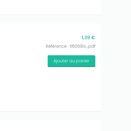
1,39 €
Référence : tl6058a_pdf
Ajouter au panier