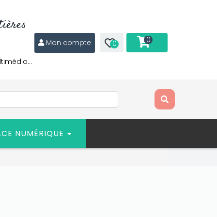
ières
0
Mon compte
0
ltimédia…
ACE NUMÉRIQUE