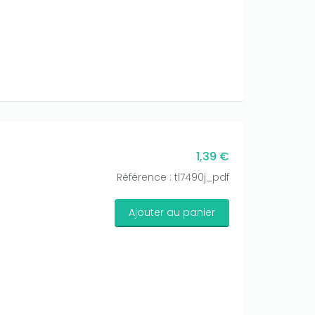
1,39 €
Référence : tl7490j_pdf
Ajouter au panier