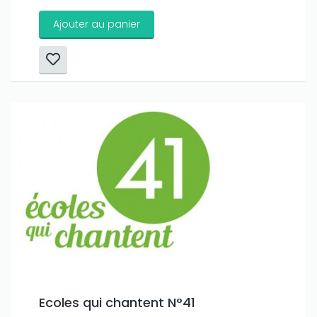
Ajouter au panier
Only play at
Joo casino
if you really want to win a huge
Ecoles qui chantent N°41
amount on your credits!