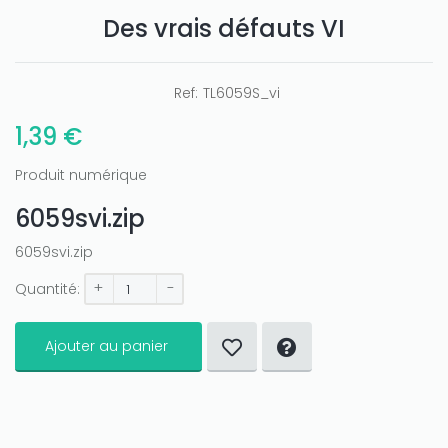
Des vrais défauts VI
Ref:
TL6059S_vi
1,39 €
Produit numérique
6059svi.zip
6059svi.zip
+
-
Quantité:
Ajouter au panier