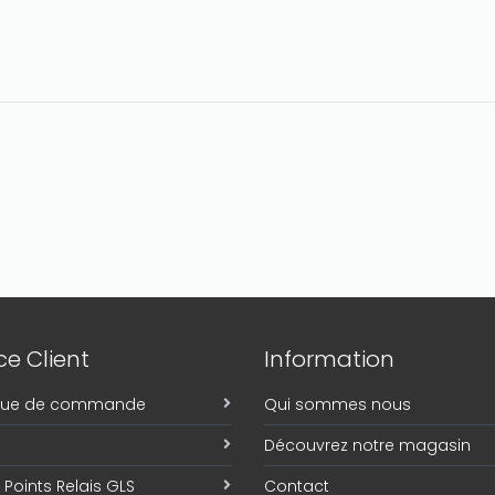
e Client
Information
ique de commande
Qui sommes nous
Découvrez notre magasin
Points Relais GLS
Contact