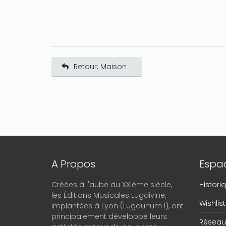
Retour: Maison
A Propos
Espac
Créées à l'aube du XXIème siècle,
Histor
les Éditions Musicales Lugdivine,
Wishlist
implantées à Lyon (Lugdunum !), ont
principalement développé leurs
Réseau 