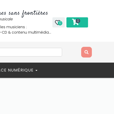
es sans frontières
musicale
0
0
 les musiciens :
re-CD & contenu multimédia…
ACE NUMÉRIQUE