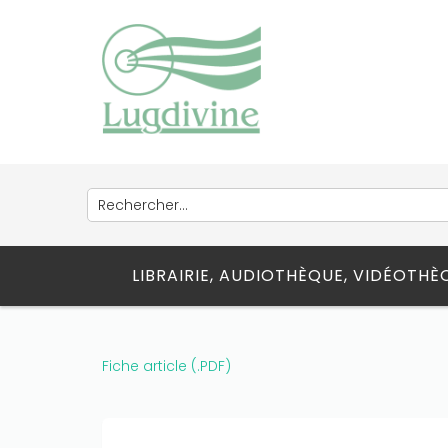
want to win a huge amount on your
credits!
LIBRAIRIE, AUDIOTHÈQUE, VIDÉOTH
Fiche article (.PDF)