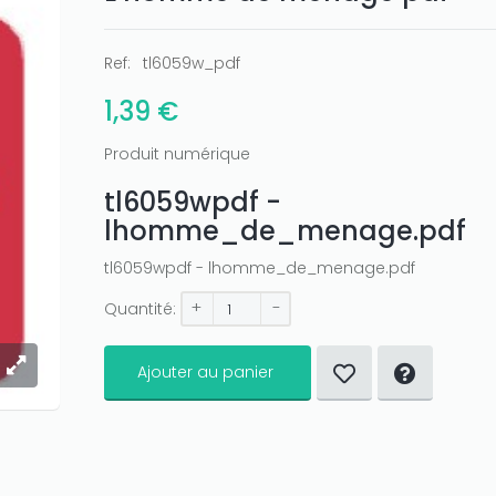
Ref:
tl6059w_pdf
1,39 €
Produit numérique
tl6059wpdf -
lhomme_de_menage.pdf
tl6059wpdf - lhomme_de_menage.pdf
+
-
Quantité:
Ajouter au panier