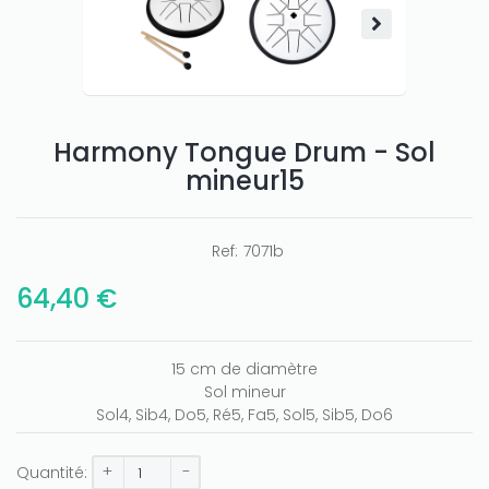
Harmony Tongue Drum - Sol
mineur15
Ref:
7071b
64,40 €
Only play at
Joo casino
if you really want to win a huge
amount on your credits!
15 cm de diamètre
Sol mineur
Sol4, Sib4, Do5, Ré5, Fa5, Sol5, Sib5, Do6
+
-
Quantité: