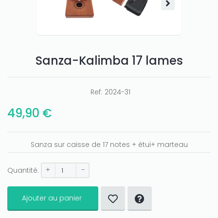
Sanza-Kalimba 17 lames
Only play at
Joo casino
if you really want to win a huge
Ref:
2024-31
amount on your credits!
49,90 €
Sanza sur caisse de 17 notes + étui+ marteau
+
-
Quantité:
Ajouter au panier