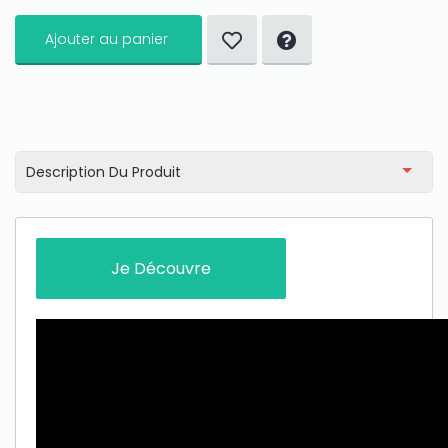
Ajouter au panier
Description Du Produit
Je Découvre
Only play at
Joo casino
if you really want to win a huge
amount on your credits!