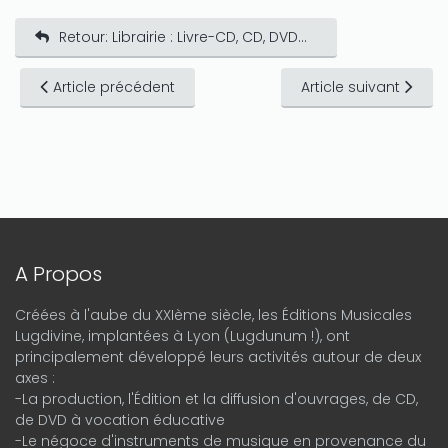
Retour: Librairie : Livre-CD, CD, DVD...
Article précédent
Article suivant
A Propos
Créées à l'aube du XXIème siècle, les Éditions Musicales
Lugdivine, implantées à Lyon (Lugdunum !), ont
principalement développé leurs activités autour de deux
axes :
-La production, l'Édition et la diffusion d'ouvrages, de CD,
de DVD à vocation éducative
-Le négoce d'instruments de musique en provenance du