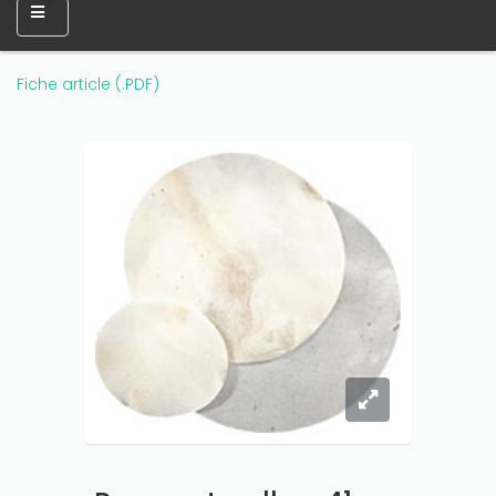
Fiche article (.PDF)
Only play at
Joo casino
if you really want to win a huge
amount on your credits!