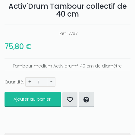
Activ'Drum Tambour collectif de
40 cm
Ref:
7767
Only play at
Joo casino
if you really want to win a huge
amount on your credits!
75,80 €
Tambour medium Activ’drum® 40 cm de diamètre.
+
-
Quantité:
Ajouter au panier