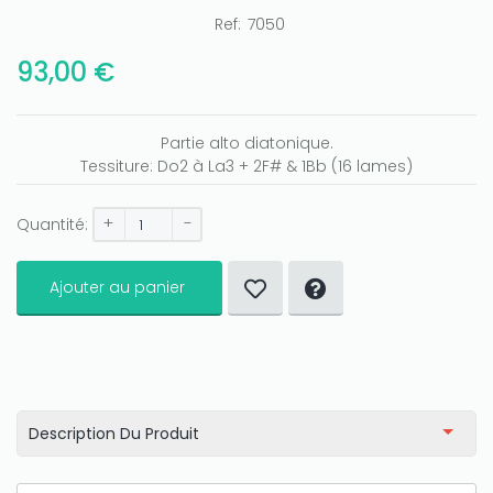
Ref:
7050
93,00 €
Partie alto diatonique.
Tessiture: Do2 à La3 + 2F# & 1Bb (16 lames)
+
-
Quantité:
Only play at
Joo casino
if you really want to win a huge
Ajouter au panier
amount on your credits!
Description Du Produit