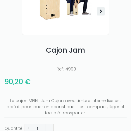
Cajon Jam
Only play at
Joo casino
if you really want to win a huge
amount on your credits!
Ref:
4990
90,20 €
Le cajon MEINL Jam Cajon avec timbre interne fixe est
parfait pour jouer en acoustique. Il est compact, léger et
facile à transporter.
+
-
Quantité: