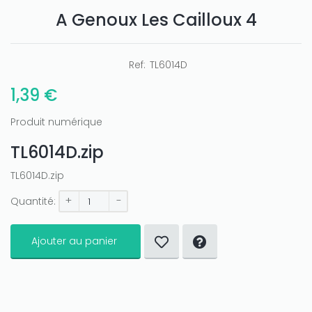
A Genoux Les Cailloux 4
Only play at
Joo casino
if you really want to win a huge
amount on your credits!
Ref:
TL6014D
1,39 €
Produit numérique
TL6014D.zip
TL6014D.zip
+
-
Quantité:
Ajouter au panier