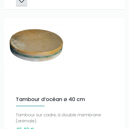
Only play at
Joo casino
if you really want to win a huge
amount on your credits!
Tambour d’océan ø 40 cm
Tambour sur cadre, à double membrane
(animale).