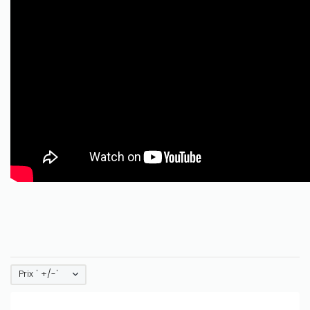
Prix ' +/-'