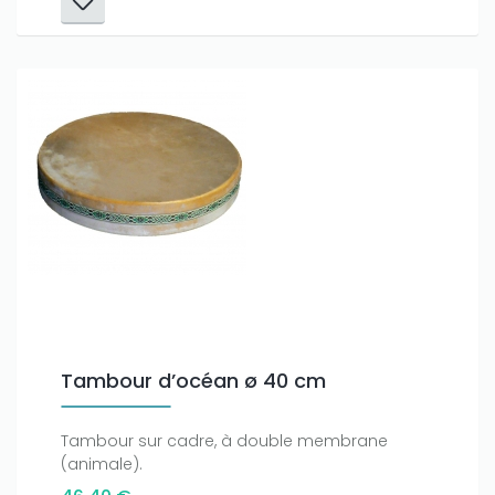
Only play at
Joo casino
if you really want to win a huge
amount on your credits!
Tambour d’océan ø 40 cm
Tambour sur cadre, à double membrane
(animale).