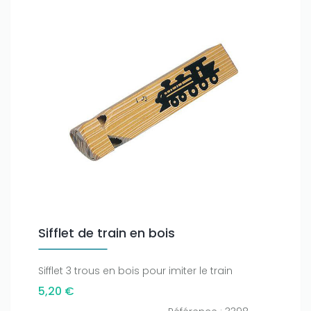
Only play at
Joo casino
if you really want to win a huge
amount on your credits!
Sifflet de train en bois
Sifflet 3 trous en bois pour imiter le train
5,20 €