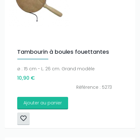
Only play at
Joo casino
if you really want to win a huge
amount on your credits!
Tambourin à boules fouettantes
ø : 15 cm - L. 26 cm. Grand modèle
10,90 €
Référence : 5273
Ajouter au panier