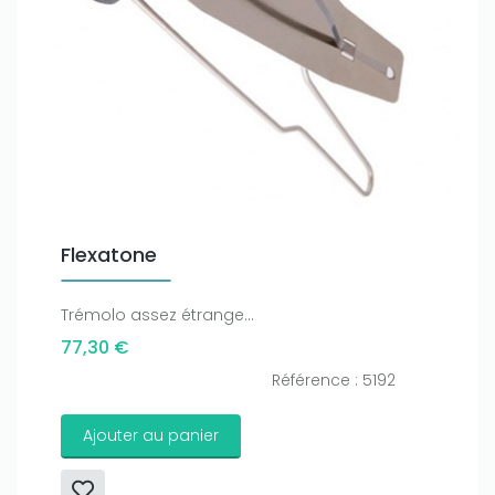
Only play at
Joo casino
if you really want to win a huge
amount on your credits!
Flexatone
Trémolo assez étrange...
77,30 €
Référence : 5192
Ajouter au panier