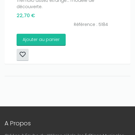
Trémolo assez étrange... modèle de
découverte.
22,70 €
Référence : 5184
Ajouter au panier
A Propos