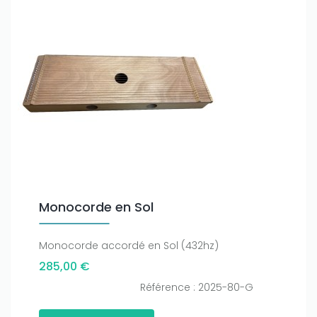
Only play at
Joo casino
if you really want to win a huge
amount on your credits!
Monocorde en Sol
Monocorde accordé en Sol (432hz)
285,00 €
Référence : 2025-80-G