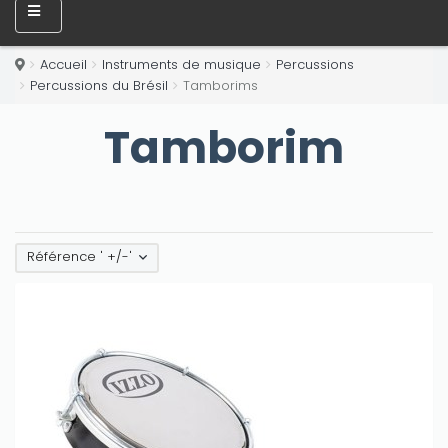
Accueil
Instruments de musique
Percussions
Percussions du Brésil
Tamborims
Tamborim
Référence ' +/-'
Only play at
Joo casino
if you really want to win a huge
amount on your credits!