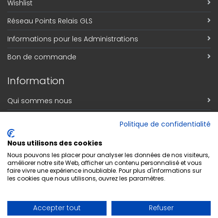
Wishlist
Réseau Points Relais GLS
Informations pour les Administrations
Bon de commande
Information
Qui sommes nous
Découvrez notre magasin
Politique de confidentialité
Contact
Nous utilisons des cookies
Respect de la vie privée
Nous pouvons les placer pour analyser les données de nos visiteurs,
améliorer notre site Web, afficher un contenu personnalisé et vous
faire vivre une expérience inoubliable. Pour plus d'informations sur
Conditions générales de vente
les cookies que nous utilisons, ouvrez les paramètres.
Inscription Newsletter
Accepter tout
Refuser
Adresse email
*