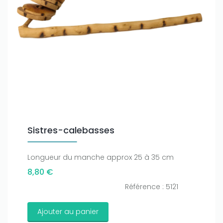
Only play at
Joo casino
if you really want to win a huge
amount on your credits!
Sistres-calebasses
Longueur du manche approx 25 à 35 cm
8,80 €
Référence : 5121
Ajouter au panier