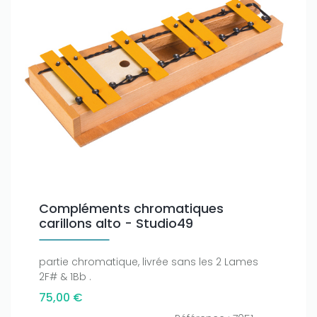
Only play at
Joo casino
if you really want to win a huge
amount on your credits!
Compléments chromatiques
carillons alto - Studio49
partie chromatique, livrée sans les 2 Lames
2F# & 1Bb .
75,00 €