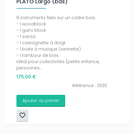
PLATO Largo (bas)
6 instruments fixés sur un cadre bois.
- 1 woodblock
- 1 guiro block
- 1 sanza
- 1 castagnette à doigt
- 1 boite à musique (serinette)
- 1 tambour de bois
Idéal pour collectivités (petite enfance,
personnes...
175,00 €
Référence : 2530
Ajouter au panier