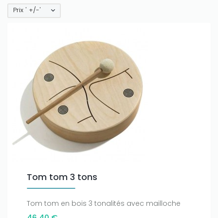
Prix ' +/-'
Only play at
Joo casino
if you really want to win a huge
amount on your credits!
Tom tom 3 tons
Tom tom en bois 3 tonalités avec mailloche
46,40 €