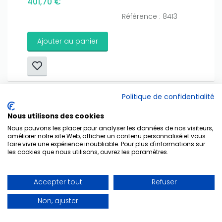
401,70 €
Only play at
Joo casino
if you really want to win a huge
Référence : 8413
amount on your credits!
Ajouter au panier
Politique de confidentialité
Nous utilisons des cookies
Nous pouvons les placer pour analyser les données de nos visiteurs,
améliorer notre site Web, afficher un contenu personnalisé et vous
faire vivre une expérience inoubliable. Pour plus d'informations sur
les cookies que nous utilisons, ouvrez les paramètres.
Accepter tout
Refuser
Non, ajuster