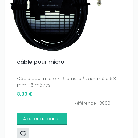
câble pour micro
Câble pour micro XLR femelle / Jack mâle 6.3
mm - 5 mètres
8,30 €
Référence : 3800
Ajouter au panier