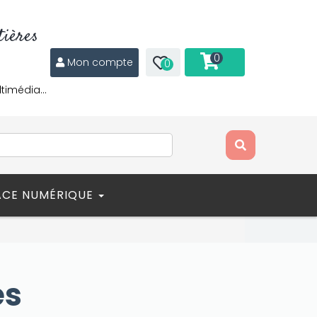
ières
0
Mon compte
0
ltimédia…
ACE NUMÉRIQUE
es