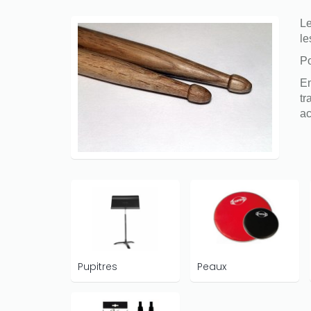
Le
le
Po
En
tr
ac
Pupitres
Peaux