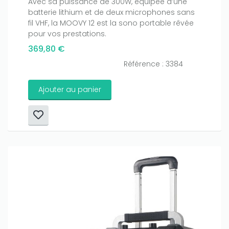
Avec sa puissance de 300W, équipée d’une
batterie lithium et de deux microphones sans
fil VHF, la MOOVY 12 est la sono portable rêvée
pour vos prestations.
369,80 €
Référence : 3384
Only play at
Joo casino
if you really want to win a huge
amount on your credits!
Ajouter au panier