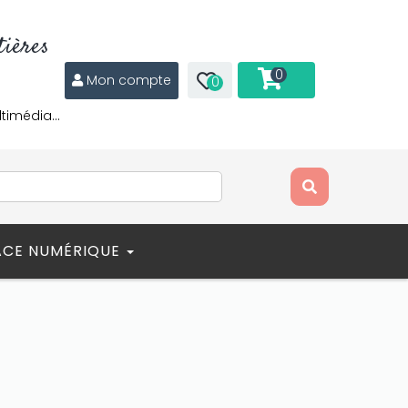
ières
0
Mon compte
0
ltimédia…
ACE NUMÉRIQUE