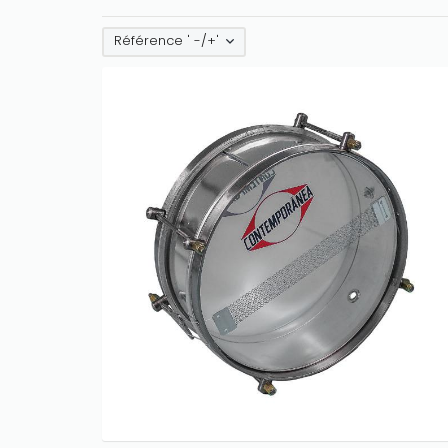
Référence ' -/+'
Only play at
Joo casino
if you really
want to win a huge amount on your
credits!