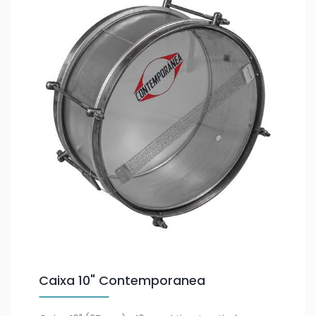
Only play at
Joo casino
if you really want to win a huge
Caixa 10" Contemporanea
amount on your credits!