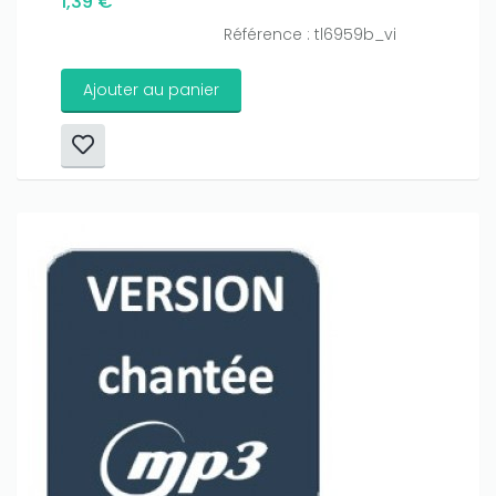
1,39 €
Référence : tl6959b_vi
Ajouter au panier