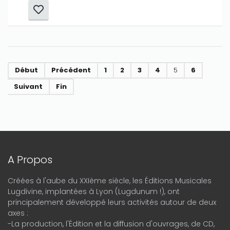
Début
Précédent
1
2
3
4
5
6
Suivant
Fin
A Propos
Créées à l'aube du XXIème siècle, les Éditions Musicales
Lugdivine, implantées à Lyon (Lugdunum !), ont
principalement développé leurs activités autour de deux
axes :
-La production, l'Édition et la diffusion d'ouvrages, de CD,