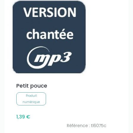
Petit pouce
Produit
numérique
1,39 €
Référence : tl6075c