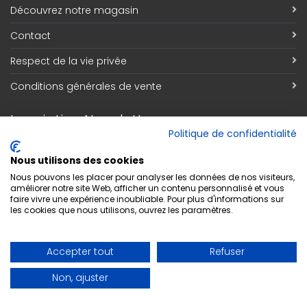
Découvrez notre magasin
Contact
Respect de la vie privée
Conditions générales de vente
Inscription Newsletter
Politique de confidentialité
Adresse email
*
Nous utilisons des cookies
Nous pouvons les placer pour analyser les données de nos visiteurs,
améliorer notre site Web, afficher un contenu personnalisé et vous
faire vivre une expérience inoubliable. Pour plus d'informations sur
S'abonner
les cookies que nous utilisons, ouvrez les paramètres.
Accepter tout
Refuser
Non, ajuster