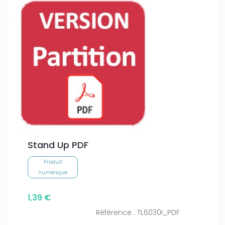
Stand Up PDF
Produit
numérique
1,39 €
Référence : TL6030I_PDF