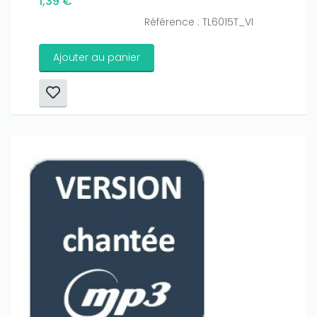
1,39 €
Référence : TL6015T_VI
Ajouter au panier
Only play at
Joo casino
if you really want to win a huge