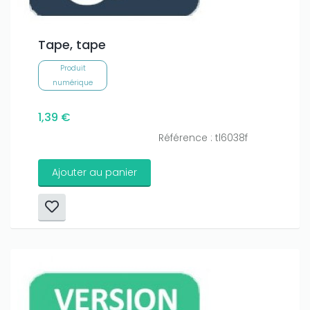
amount on your credits!
Tape, tape
Produit
numérique
1,39 €
Référence : tl6038f
Ajouter au panier