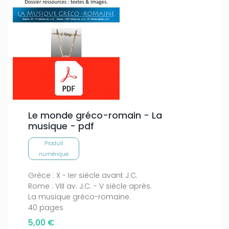
Le monde gréco-romain - La
musique - pdf
Produit
numérique
Grèce : X - Ier siècle avant J.C.
Rome : VIII av. J.C. - V siècle après.
La musique gréco-romaine.
40 pages
5,00 €