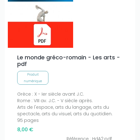
Le monde gréco-romain - Les arts -
pdf
Produit
numérique
Only play at
Joo casino
if you really want to win a huge
Grèce : X - Ier siècle avant J.C.
amount on your credits!
Rome : VIII av. J.C. - V siècle après.
Arts de l'espace, arts du langage, arts du
spectacle, arts du visuel, arts du quotidien.
95 pages
8,00 €
Référence : HdA2.pdf