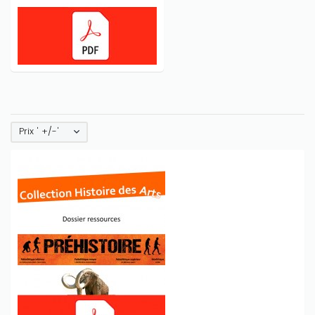
Prix ' +/-'