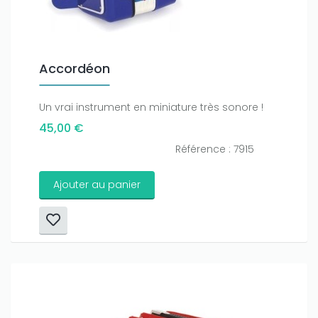
Only play at
Joo casino
if you really want to win a huge
amount on your credits!
Accordéon
Un vrai instrument en miniature très sonore !
45,00 €
Référence : 7915
Ajouter au panier