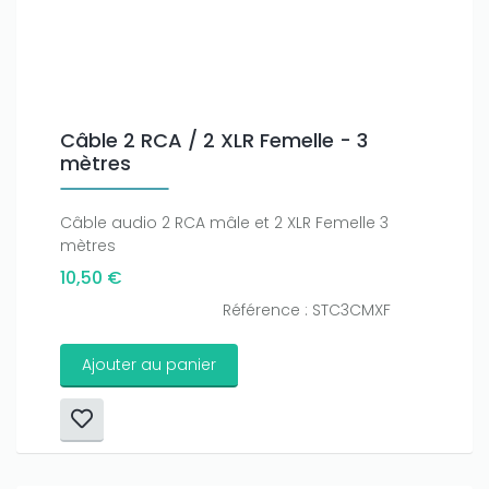
Only play at
Joo casino
if you really want to win a huge
amount on your credits!
Câble 2 RCA / 2 XLR Femelle - 3
mètres
Câble audio 2 RCA mâle et 2 XLR Femelle 3
mètres
10,50 €
Référence : STC3CMXF
Ajouter au panier