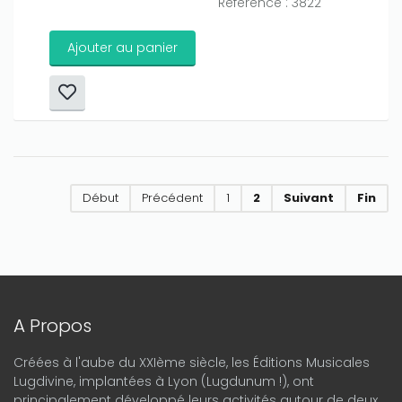
Référence : 3822
Ajouter au panier
Début
Précédent
1
2
Suivant
Fin
A Propos
Créées à l'aube du XXIème siècle, les Éditions Musicales
Lugdivine, implantées à Lyon (Lugdunum !), ont
principalement développé leurs activités autour de deux