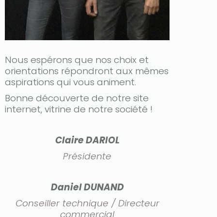
Nous espérons que nos choix et
orientations répondront aux mêmes
aspirations qui vous animent.
Bonne découverte de notre site
internet, vitrine de notre société !
Claire DARIOL
Présidente
Only play at
Joo casino
if you really want to win a huge
amount on your credits!
Daniel DUNAND
Conseiller technique / Directeur
commercial