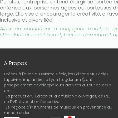
De plus, l'entreprise entend élargir sa portée 
enfance aux personnes âgées ou porteuses d'u
large. Elle vise à encourager la créativité, à 
inclusive et diversifiée.
Ainsi, en continuant à conjuguer tradition, 
stimulant et enrichissant, tout en demeurant un
A Propos
Créées à l'aube du XXIème siècle, les Éditions Musicales
Lugdivine, implantées à Lyon (Lugdunum !), ont
principalement développé leurs activités autour de deux
axes :
-La production, l'Édition et la diffusion d'ouvrages, de CD,
de DVD à vocation éducative
-Le négoce d'instruments de musique en provenance du
monde entier.