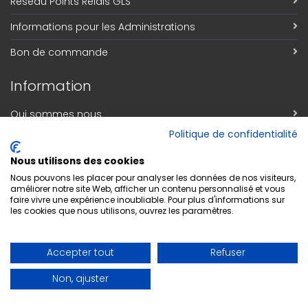
Réseau Points Relais GLS
Informations pour les Administrations
Bon de commande
Information
Qui sommes nous
Politique de confidentialité
Découvrez notre magasin
Nous utilisons des cookies
Contact
Nous pouvons les placer pour analyser les données de nos visiteurs,
améliorer notre site Web, afficher un contenu personnalisé et vous
Respect de la vie privée
faire vivre une expérience inoubliable. Pour plus d'informations sur
les cookies que nous utilisons, ouvrez les paramètres.
Conditions générales de vente
Inscription Newsletter
Accepter tout
Refuser
Adresse email
*
Non, ajuster