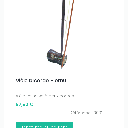
Only play at
Joo casino
if you really want to win a huge
amount on your credits!
Vièle bicorde - erhu
Vièle chinoise à deux cordes
97,90 €
Référence : 3091
Tenez-moi au courant