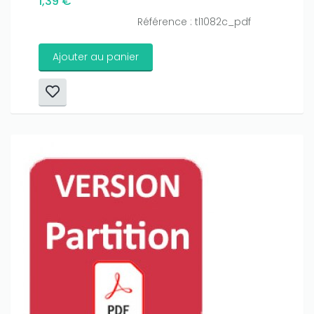
1,39 €
Référence : tl1082c_pdf
Ajouter au panier
Only play at
Joo casino
if you really want to win a huge
amount on your credits!