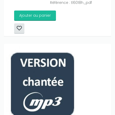
Référence : tl6018h_pdf
Ajouter au panier
Only play at
Joo casino
if you really want to win a huge
amount on your credits!