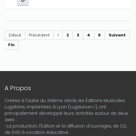
Début
Précédent
1
2
3
4
5
Suivant
Fin
A Propos
Créées à l'aube du XXIème siècle, les Éditions Musicales
Lugdivine, implantées à Lyon (Lugdunum !), ont
principalement développé leurs activités autour de deux
axes :
-La production, l'Édition et la diffusion d'ouvrages, de CD,
de DVD à vocation éducative