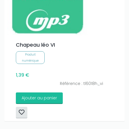
Chapeau léo VI
Produit
numérique
1,39 €
Référence : tl6018h_vi
Ajouter au panier