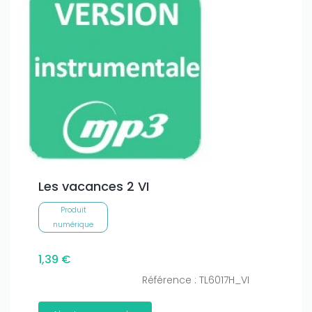
Les vacances 2 VI
Produit
numérique
1,39 €
Référence : TL6017H_VI