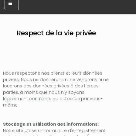
Only play at
Joo casino
if you really want to win a huge
Respect de la vie privée
amount on your credits!
Nous respectons nos clients et leurs données
privées. Nous ne donnerons ni ne vendrons ni ne
louerons des données privées à des tierces
parties, à moins que nous n'y soyons
légalement contraints ou autorisés par vous-
même.
Stockage et utilisation des informations:
Notre site utilise un formulaire d'enregistrement