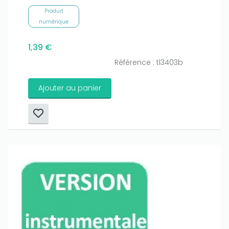
Produit
numérique
1,39 €
Référence : tl3403b
Ajouter au panier