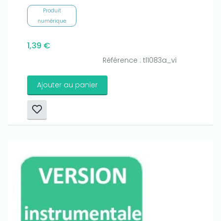
Produit
numérique
1,39 €
Référence : tl1083a_vi
Ajouter au panier