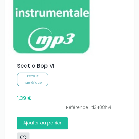
Scat o Bop VI
Produit
numérique
1,39 €
Référence : tl3408hvi
Ajouter au panier