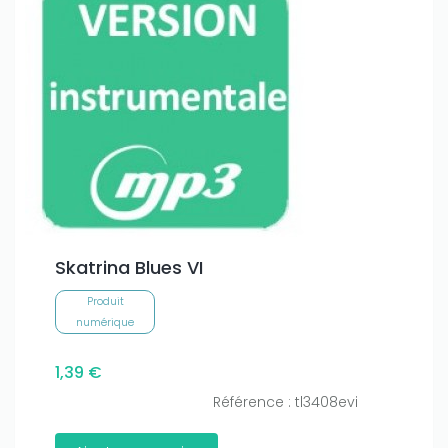
Skatrina Blues VI
Produit
numérique
1,39 €
Référence : tl3408evi