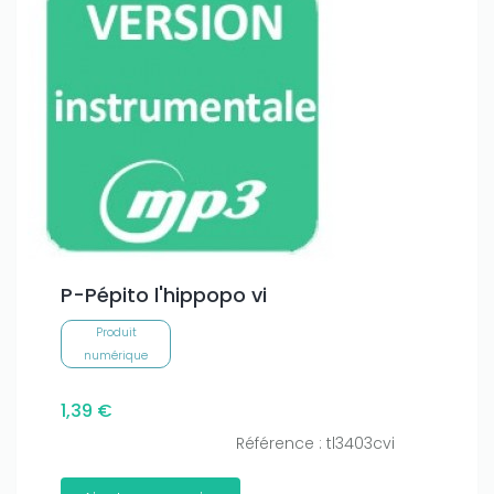
P-Pépito l'hippopo vi
Produit
numérique
1,39 €
Référence : tl3403cvi