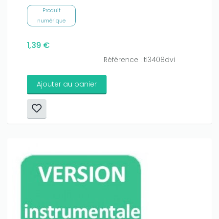
Produit
numérique
1,39 €
Référence : tl3408dvi
Ajouter au panier