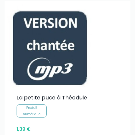
Only play at
Joo casino
if you really want to win a huge
amount on your credits!
La petite puce à Théodule
Produit
numérique
1,39 €