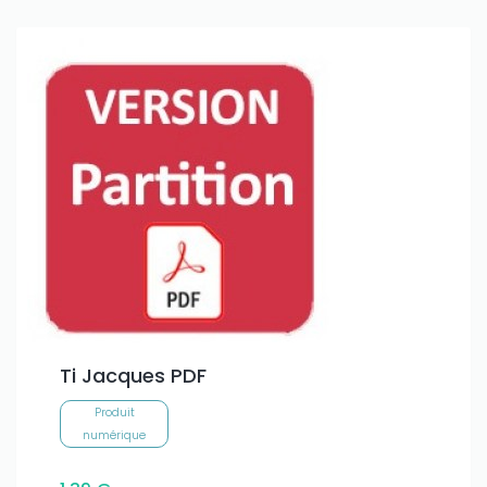
Only play at
Joo casino
if you really want to win a huge
amount on your credits!
Ti Jacques PDF
Produit
numérique