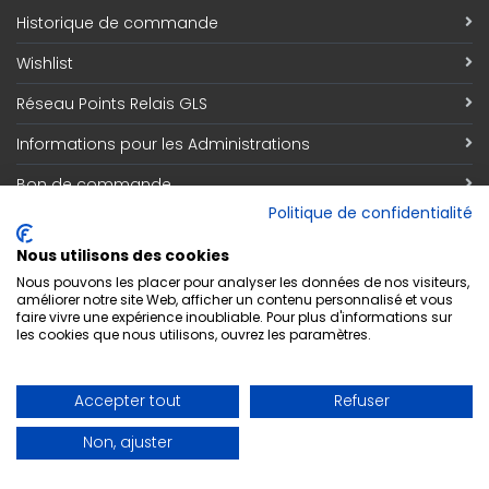
Historique de commande
Wishlist
Réseau Points Relais GLS
Informations pour les Administrations
Bon de commande
Politique de confidentialité
Information
Nous utilisons des cookies
Qui sommes nous
Nous pouvons les placer pour analyser les données de nos visiteurs,
améliorer notre site Web, afficher un contenu personnalisé et vous
faire vivre une expérience inoubliable. Pour plus d'informations sur
Découvrez notre magasin
les cookies que nous utilisons, ouvrez les paramètres.
Contact
Accepter tout
Refuser
Respect de la vie privée
Non, ajuster
Conditions générales de vente