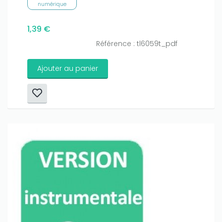
numérique
1,39 €
Référence : tl6059t_pdf
Ajouter au panier