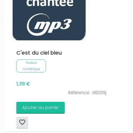
C'est du ciel bleu
Produit
numérique
1,39 €
Référence : tl6039j
Ajouter au panier