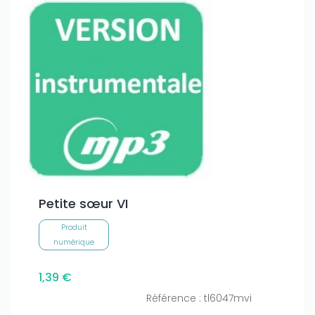
Petite sœur VI
Produit
numérique
1,39 €
Référence : tl6047mvi