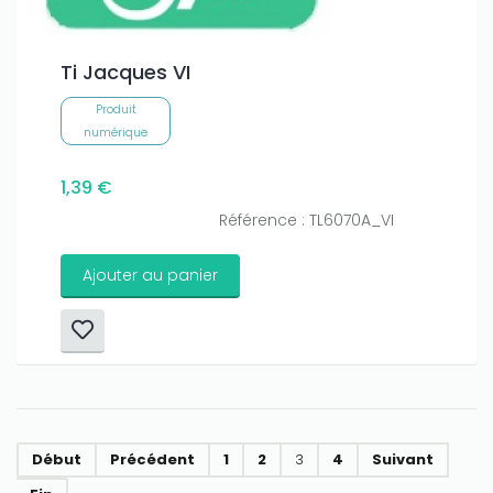
Ti Jacques VI
Produit
numérique
1,39 €
Référence : TL6070A_VI
Ajouter au panier
Début
Précédent
1
2
3
4
Suivant