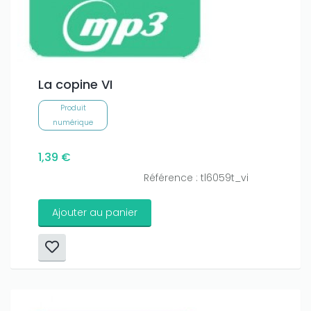
La copine VI
Produit
numérique
1,39 €
Référence : tl6059t_vi
Ajouter au panier