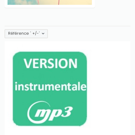
Référence ' +/-'