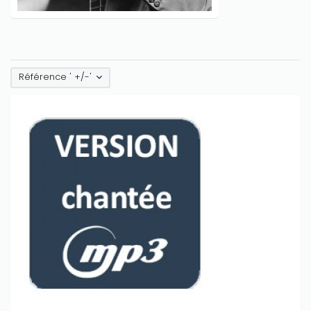
Référence ' +/-'