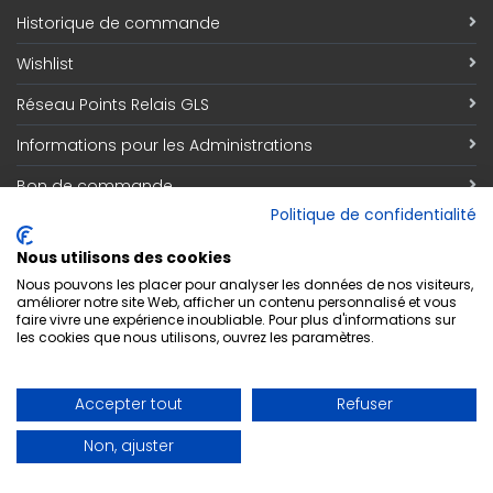
Historique de commande
Wishlist
Réseau Points Relais GLS
Informations pour les Administrations
Bon de commande
Politique de confidentialité
Information
Nous utilisons des cookies
Qui sommes nous
Nous pouvons les placer pour analyser les données de nos visiteurs,
améliorer notre site Web, afficher un contenu personnalisé et vous
faire vivre une expérience inoubliable. Pour plus d'informations sur
Découvrez notre magasin
les cookies que nous utilisons, ouvrez les paramètres.
Contact
Accepter tout
Refuser
Respect de la vie privée
Non, ajuster
Conditions générales de vente