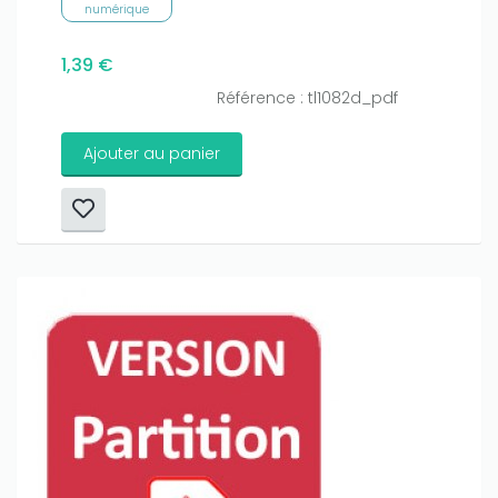
numérique
1,39 €
Référence : tl1082d_pdf
Ajouter au panier