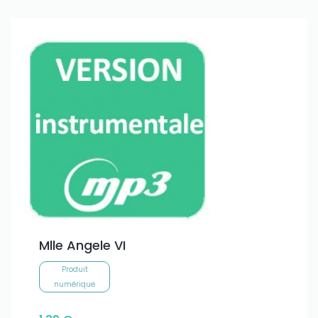
Mlle Angele VI
Produit
numérique