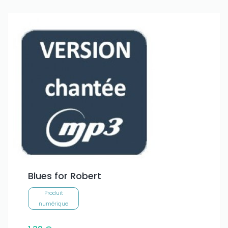
Only play at
Joo casino
if you really want to win a huge
amount on your credits!
Blues for Robert
Produit
numérique