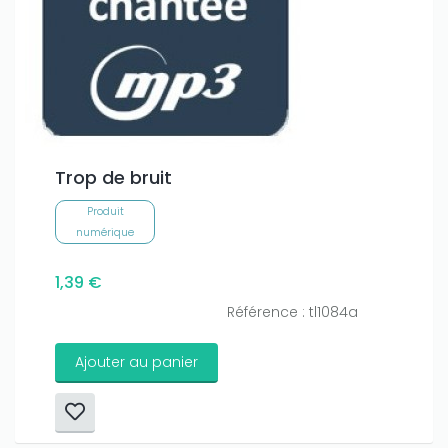
Trop de bruit
Produit
numérique
1,39 €
Référence : tl1084a
Ajouter au panier