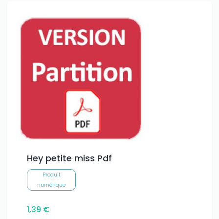
Hey petite miss Pdf
Produit
numérique
1,39 €