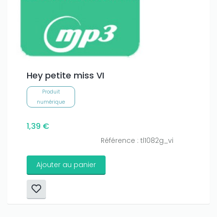
Hey petite miss VI
Produit
numérique
1,39 €
Référence : tl1082g_vi
Ajouter au panier