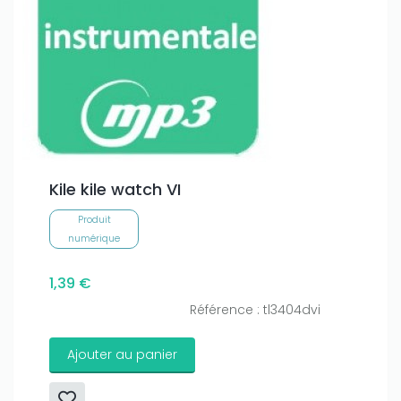
Kile kile watch VI
Produit
numérique
1,39 €
Référence : tl3404dvi
Ajouter au panier