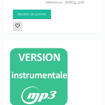
Référence : tl1082g_pdf
Ajouter au panier
Only play at
Joo casino
if you really want to win a huge
amount on your credits!