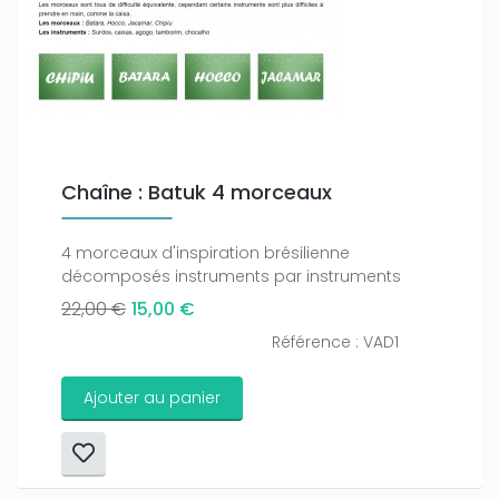
Chaîne : Batuk 4 morceaux
Only play at
Joo casino
if you really want to win a huge
amount on your credits!
4 morceaux d'inspiration brésilienne
décomposés instruments par instruments
22,00 €
15,00 €
Référence : VAD1
Ajouter au panier