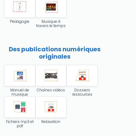
Pédagogie
Musique à
travers le temps
Des publications numériques
originales
Only play at
Joo casino
if you really want to win a huge
amount on your credits!
Manuel de
Chaînes vidéos
Dossiers
musique
ressources
Fichiers mp3 et
Relaxation
pdf