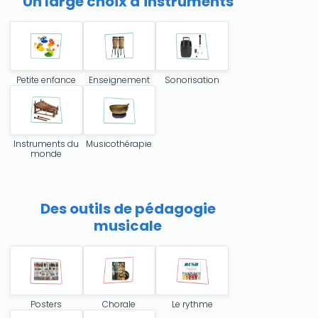
Un large choix d'instruments
Petite enfance
Enseignement
Sonorisation
Instruments du
Musicothérapie
monde
Des outils de pédagogie
musicale
Posters
Chorale
Le rythme