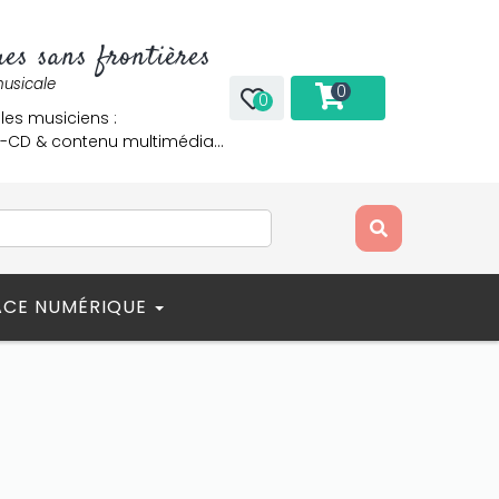
es sans frontières
musicale
0
0
 les musiciens :
re-CD & contenu multimédia…
ACE NUMÉRIQUE