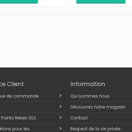
e Client
Information
ique de commande
Qui sommes nous
Découvrez notre magasin
Points Relais GLS
Contact
tions pour les
Respect de la vie privée