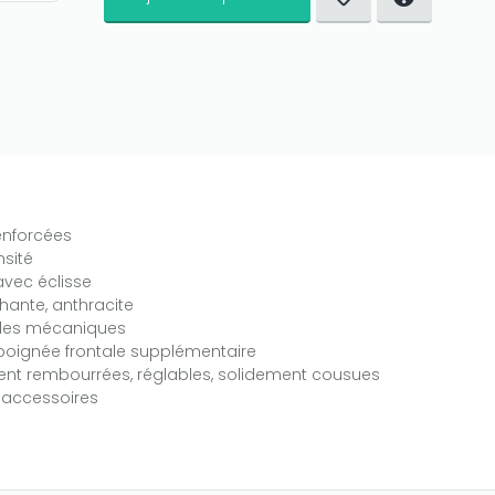
enforcées
sité
vec éclisse
hante, anthracite
t les mécaniques
poignée frontale supplémentaire
ent rembourrées, réglables, solidement cousues
 accessoires