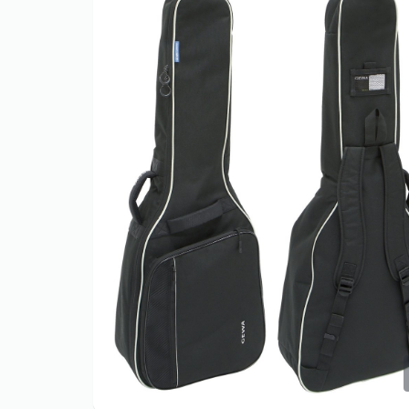
Only play at
Joo casino
if you really
want to win a huge amount on your