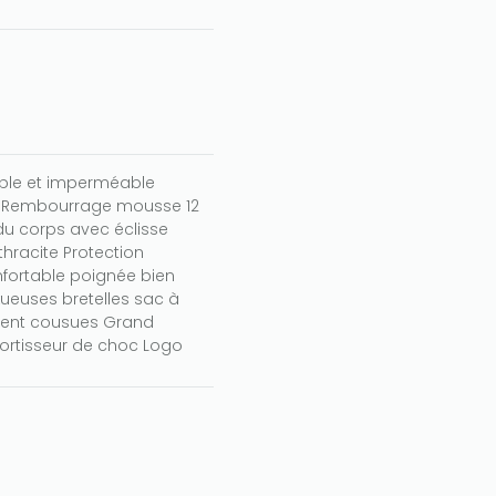
able et imperméable
s Rembourrage mousse 12
 corps avec éclisse
thracite Protection
nfortable poignée bien
ueuses bretelles sac à
ement cousues Grand
ortisseur de choc Logo