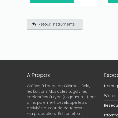
Retour: Instruments
A Propos
Espac
Créées à l'aube du XXIème siècle,
Histor
les Éditions Musicales Lugdivine,
Wishlist
implantées à Lyon (Lugdunum !), ont
principalement développé leurs
Réseau 
activités autour de deux axes :
-La production, l'Édition et la
Informa