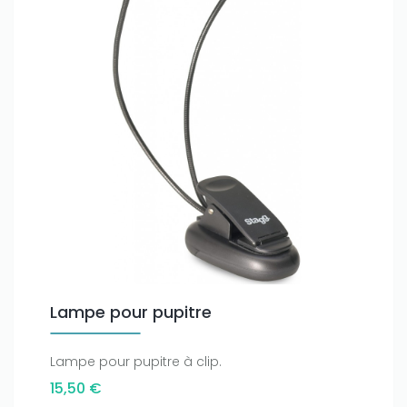
Only play at
Joo casino
if you really want to win a huge
amount on your credits!
Lampe pour pupitre
Lampe pour pupitre à clip.
15,50 €