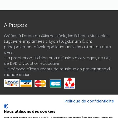
A Propos
Créées à l'aube du XXIème siècle, les Éditions Musicales
Lugdivine, implantées à Lyon (Lugdunum !), ont
principalement développé leurs activités autour de deux
axes :
-La production, l'Édition et la diffusion d'ouvrages, de CD,
de DVD à vocation éducative
-Le négoce d'instruments de musique en provenance du
monde entier.
Espace Client
Politique de confidentialité
Historique de commande
Nous utilisons des cookies
Nous pouvons les placer pour analyser les données de nos visiteurs,