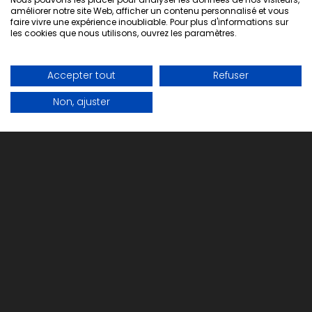
Wishlist
améliorer notre site Web, afficher un contenu personnalisé et vous
faire vivre une expérience inoubliable. Pour plus d'informations sur
Réseau Points Relais GLS
les cookies que nous utilisons, ouvrez les paramètres.
Informations pour les Administrations
Accepter tout
Refuser
Bon de commande
Non, ajuster
Information
Qui sommes nous
Découvrez notre magasin
Contact
Respect de la vie privée
Conditions générales de vente
Inscription Newsletter
Adresse email
*