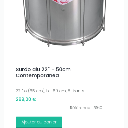
Only play at
Joo casino
if you really want to win a huge
amount on your credits!
Surdo alu 22" - 50cm
Contemporanea
22 " ø (55 cm), h. : 50 cm, 8 tirants
299,00 €
Référence : 5160
Ajouter au panier